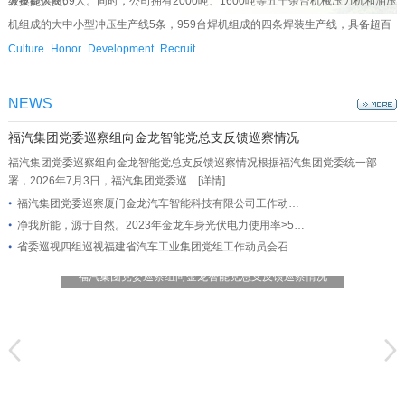
级技能人员69人。同时，公司拥有2000吨、1600吨等五十余台机械压力机和油压
方案提供商。
机组成的大中小型冲压生产线5条，959台焊机组成的四条焊装生产线，具备超百
个项目成功交付经验，为客户提供产品设计制造、设备集成总包等专业化设备工
Culture
Honor
Development
Recruit
程技术服务。
NEWS
福汽集团党委巡察组向金龙智能党总支反馈巡察情况
福汽集团党委巡察组向金龙智能党总支反馈巡察情况根据福汽集团党委统一部
署，2026年7月3日，福汽集团党委巡…
[详情]
福汽集团党委巡察厦门金龙汽车智能科技有限公司工作动…
净我所能，源于自然。2023年金龙车身光伏电力使用率>5…
省委巡视四组巡视福建省汽车工业集团党组工作动员会召…
福汽集团党委巡察组向金龙智能党总支反馈巡察情况