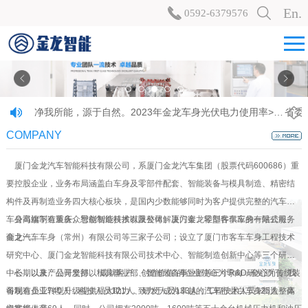
En.
0592-6379576
净我所能，源于自然。2023年金龙车身光伏电力使用率>50% 了解更多>
COMPANY
厦门金龙汽车智能科技有限公司，系厦门金龙汽车集团（股票代码600686）重
要控股企业，业务布局涵盖白车身及零部件配套、智能装备与模具制造、精密结
构件及再制造业务四大核心板块，是国内少数能够同时为客户提供完整的汽车白
车身高端制造装备、智能制造技术以及整体解决方案、零部件供应的一站式服务
公司旗下有重庆众思创智能科技有限公司、厦门金龙轻型客车车身有限公司、
商之一。
金龙汽车车身（常州）有限公司等三家子公司；设立了厦门市客车车身工程技术
研究中心、厦门金龙智能科技有限公司技术中心、智能制造创新中心等三个研发
中心，以及产品开发部、模具事业部、智能装备事业部等三个R&D研发部门。我
长期以来，公司坚持以“成就客户，创造价值”的企业使命为导向，全心为传统装
司现有员工740人，科技人员121人、研发人员133人；工程技术人员125人，高
备制造企业转型升级提供强大助力，致力于成为卓越的汽车行业白车身制造整体