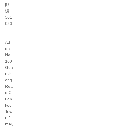
邮
编：
361
023
Ad
d：
No.
169
Gua
nzh
ong
Roa
d,G
uan
kou
Tow
n,Ji
mei,