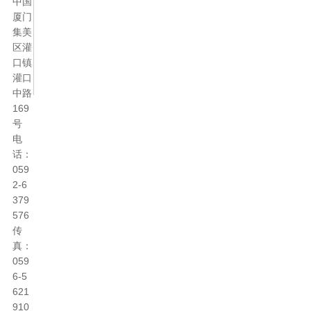
中国
厦门
集美
区灌
口镇
灌口
中路
169
号
电
话：
059
2-6
379
576
传
真：
059
6-5
621
910