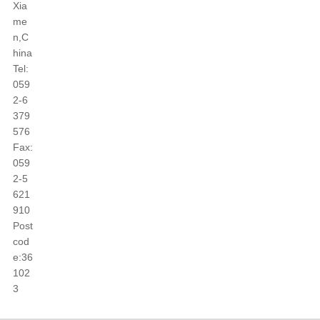
Xia
me
n,C
hina
Tel:
059
2-6
379
576
Fax:
059
2-5
621
910
Post
cod
e:36
102
3