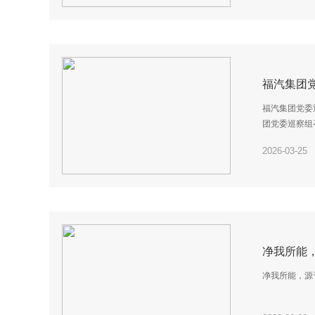
福汽集团
福汽集团党委
团党委巡察组
2026-03-25
净我所能，
净我所能，源